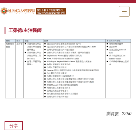
跳
到
主
要
內
王榮德/主治醫師
容
區
瀏覽數:
2250
分享