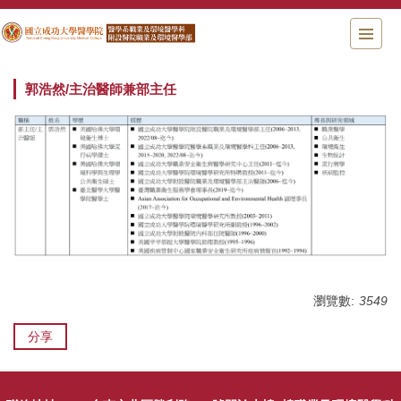
跳
到
主
要
內
郭浩然/主治醫師兼部主任
容
區
瀏覽數:
3549
分享